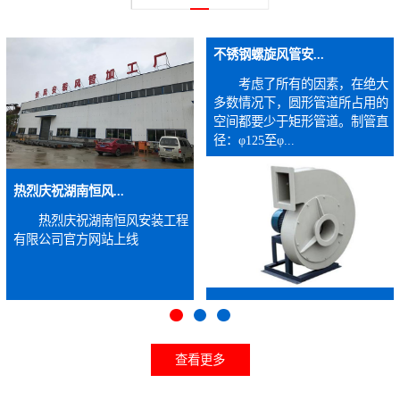
不锈钢螺旋风管安...
考虑了所有的因素，在绝大
多数情况下，圆形管道所占用的
空间都要少于矩形管道。制管直
径：φ125至φ...
热烈庆祝湖南恒风...
热烈庆祝湖南恒风安装工程
有限公司官方网站上线
查看更多