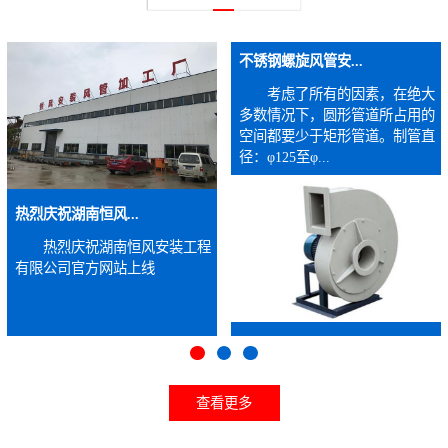
不锈钢螺旋风管安...
考虑了所有的因素，在绝大
多数情况下，圆形管道所占用的
空间都要少于矩形管道。制管直
径：φ125至φ...
热烈庆祝湖南恒风...
热烈庆祝湖南恒风安装工程
有限公司官方网站上线
查看更多